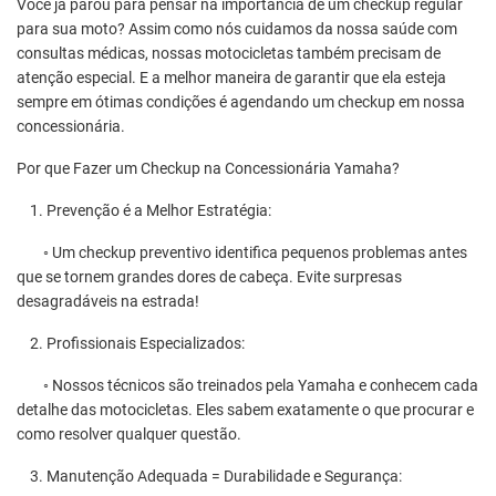
Você já parou para pensar na importância de um checkup regular
para sua moto? Assim como nós cuidamos da nossa saúde com
Vo
consultas médicas, nossas motocicletas também precisam de
qu
atenção especial. E a melhor maneira de garantir que ela esteja
su
sempre em ótimas condições é agendando um checkup em nossa
cu
concessionária.
se
Por que Fazer um Checkup na Concessionária Yamaha?
Po
1. Prevenção é a Melhor Estratégia:
1.
◦ Um checkup preventivo identifica pequenos problemas antes
◦ 
que se tornem grandes dores de cabeça. Evite surpresas
ga
desagradáveis na estrada!
co
2. Profissionais Especializados:
2.
◦ Nossos técnicos são treinados pela Yamaha e conhecem cada
◦ 
detalhe das motocicletas. Eles sabem exatamente o que procurar e
ob
como resolver qualquer questão.
su
3. Manutenção Adequada = Durabilidade e Segurança:
3.