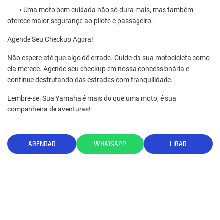
◦ Uma moto bem cuidada não só dura mais, mas também
◦ 
oferece maior segurança ao piloto e passageiro.
of
ca
Agende Seu Checkup Agora!
ap
Não espere até que algo dê errado. Cuide da sua motocicleta como
4.
ela merece. Agende seu checkup em nossa concessionária e
continue desfrutando das estradas com tranquilidade.
◦ 
mo
Lembre-se: Sua Yamaha é mais do que uma moto; é sua
gr
companheira de aventuras!
co
es
AGENDAR
WHATSAPP
LIGAR
Nã
um